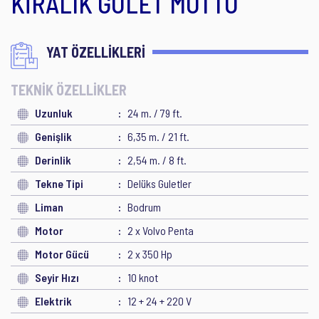
KİRALIK GULET MOTTO
YAT ÖZELLİKLERİ
TEKNİK ÖZELLİKLER
Uzunluk
24 m. / 79 ft.
Genişlik
6,35 m. / 21 ft.
Derinlik
2,54 m. / 8 ft.
Tekne Tipi
Delüks Guletler
Liman
Bodrum
Motor
2 x Volvo Penta
Motor Gücü
2 x 350 Hp
Seyir Hızı
10 knot
Elektrik
12 + 24 + 220 V