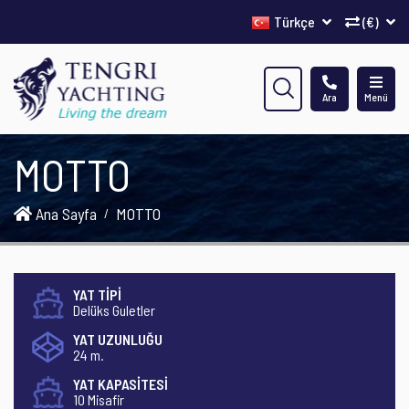
Türkçe
(€)
Ara
Menü
MOTTO
Ana Sayfa
MOTTO
YAT TİPİ
Delüks Guletler
YAT UZUNLUĞU
24 m.
YAT KAPASİTESİ
10 Misafir