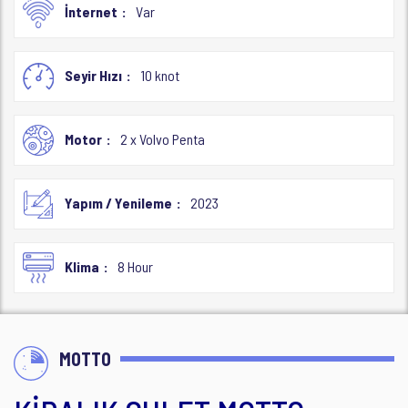
İnternet
Var
Seyir Hızı
10 knot
Motor
2 x Volvo Penta
Yapım / Yenileme
2023
Klima
8 Hour
MOTTO