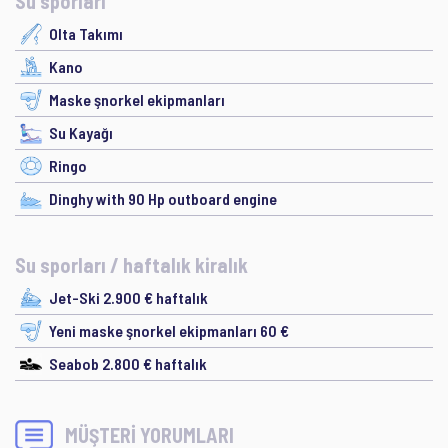
Su sporları
Olta Takımı
Kano
Maske şnorkel ekipmanları
Su Kayağı
Ringo
Dinghy with 90 Hp outboard engine
Su sporları / haftalık kiralık
Jet-Ski 2.900 € haftalık
Yeni maske şnorkel ekipmanları 60 €
Seabob 2.800 € haftalık
MÜŞTERİ YORUMLARI