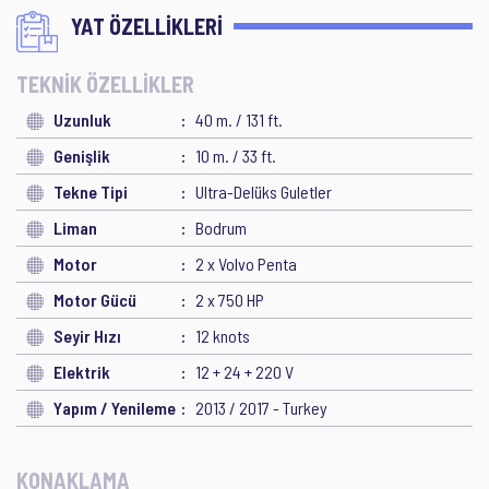
YAT ÖZELLİKLERİ
TEKNİK ÖZELLİKLER
Uzunluk
40 m. / 131 ft.
Genişlik
10 m. / 33 ft.
Tekne Tipi
Ultra-Delüks Guletler
Liman
Bodrum
Motor
2 x Volvo Penta
Motor Gücü
2 x 750 HP
Seyir Hızı
12 knots
Elektrik
12 + 24 + 220 V
Yapım / Yenileme
2013 / 2017 - Turkey
KONAKLAMA