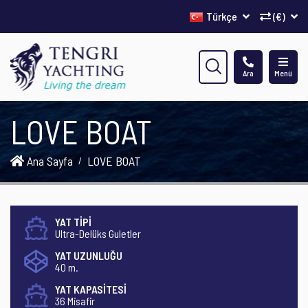
Türkçe
(€)
Ara
Menü
LOVE BOAT
Ana Sayfa
LOVE BOAT
YAT TİPİ
Ultra-Delüks Guletler
YAT UZUNLUĞU
40 m.
YAT KAPASİTESİ
36 Misafir