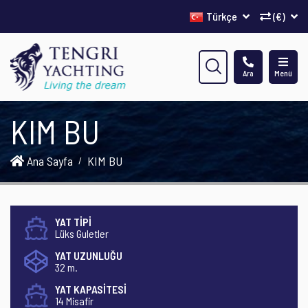
Türkçe
(€)
Ara
Menü
KIM BU
Ana Sayfa
KIM BU
YAT TİPİ
Lüks Guletler
YAT UZUNLUĞU
32 m.
YAT KAPASİTESİ
14 Misafir