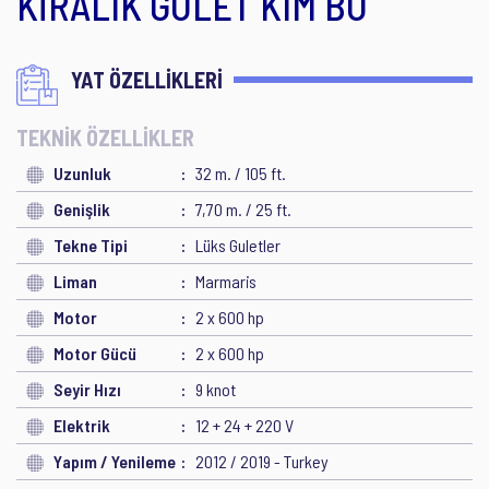
KİRALIK GULET KIM BU
YAT ÖZELLİKLERİ
TEKNİK ÖZELLİKLER
Uzunluk
32 m. / 105 ft.
Genişlik
7,70 m. / 25 ft.
Tekne Tipi
Lüks Guletler
Liman
Marmaris
Motor
2 x 600 hp
Motor Gücü
2 x 600 hp
Seyir Hızı
9 knot
Elektrik
12 + 24 + 220 V
Yapım / Yenileme
2012 / 2019 - Turkey