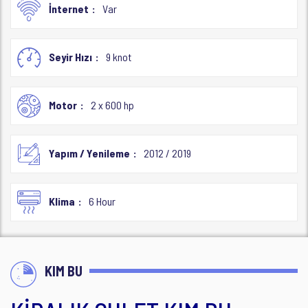
İnternet
Var
Seyir Hızı
9 knot
Motor
2 x 600 hp
Yapım / Yenileme
2012 / 2019
Klima
6 Hour
KIM BU