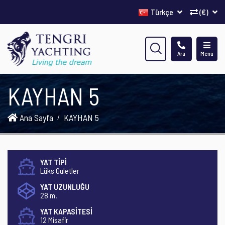
Türkçe
(€)
Ara
Menü
KAYHAN 5
Ana Sayfa
KAYHAN 5
YAT TİPİ
Lüks Guletler
YAT UZUNLUĞU
28 m.
YAT KAPASİTESİ
12 Misafir