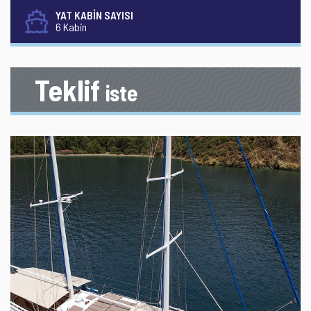
YAT KABİN SAYISI
6 Kabin
Teklif
iste