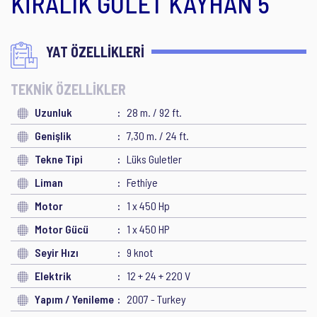
KİRALIK GULET KAYHAN 5
YAT ÖZELLİKLERİ
TEKNİK ÖZELLİKLER
Uzunluk
28 m. / 92 ft.
Genişlik
7,30 m. / 24 ft.
Tekne Tipi
Lüks Guletler
Liman
Fethiye
Motor
1 x 450 Hp
Motor Gücü
1 x 450 HP
Seyir Hızı
9 knot
Elektrik
12 + 24 + 220 V
Yapım / Yenileme
2007 - Turkey