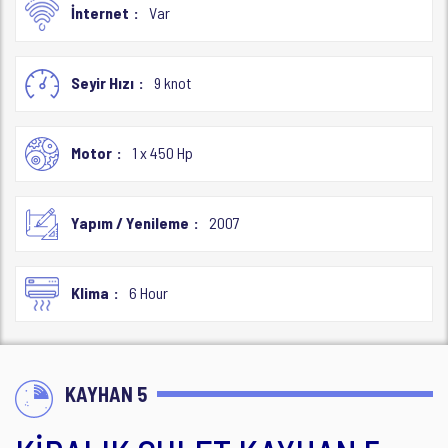
İnternet
Var
Seyir Hızı
9 knot
Motor
1 x 450 Hp
Yapım / Yenileme
2007
Klima
6 Hour
KAYHAN 5