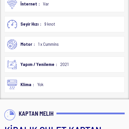
İnternet
Var
Seyir Hızı
9 knot
Motor
1 x Cummins
Yapım / Yenileme
2021
Klima
Yok
KAPTAN MELIH