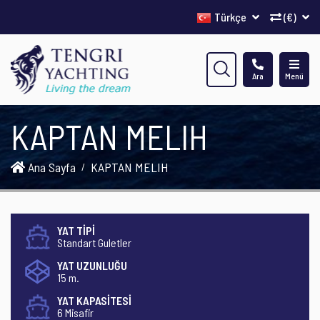
Türkçe
(€)
Ara
Menü
KAPTAN MELIH
Ana Sayfa
KAPTAN MELIH
YAT TİPİ
Standart Guletler
YAT UZUNLUĞU
15 m.
YAT KAPASİTESİ
6 Misafir