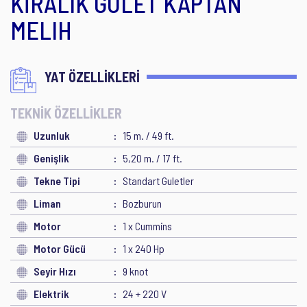
KİRALIK GULET KAPTAN
MELIH
YAT ÖZELLİKLERİ
TEKNİK ÖZELLİKLER
Uzunluk
15 m. / 49 ft.
Genişlik
5,20 m. / 17 ft.
Tekne Tipi
Standart Guletler
Liman
Bozburun
Motor
1 x Cummins
Motor Gücü
1 x 240 Hp
Seyir Hızı
9 knot
Elektrik
24 + 220 V