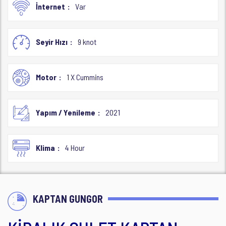
İnternet
Var
Seyir Hızı
9 knot
Motor
1 X Cummins
Yapım / Yenileme
2021
Klima
4 Hour
KAPTAN GUNGOR