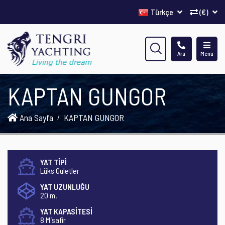
Türkçe
(€)
Ara
Menü
KAPTAN GUNGOR
Ana Sayfa
KAPTAN GUNGOR
YAT TİPİ
Lüks Guletler
YAT UZUNLUĞU
20 m.
YAT KAPASİTESİ
8 Misafir