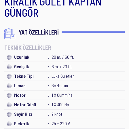
KİRALIK GULET KAPTAN
GÜNGÖR
YAT ÖZELLİKLERİ
TEKNİK ÖZELLİKLER
Uzunluk
20 m. / 66 ft.
Genişlik
6 m. / 20 ft.
Tekne Tipi
Lüks Guletler
Liman
Bozburun
Motor
1 X Cummins
Motor Gücü
1 X 300 Hp
Seyir Hızı
9 knot
Elektrik
24 + 220 V