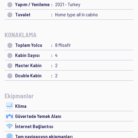
Yapım / Yenileme
2021 - Turkey
Tuvalet
Home type all in cabins
KONAKLAMA
Toplam Yolcu
8 Misafir
Kabin Sayısı
4
Master Kabin
2
Double Kabin
2
Ekipmanlar
Klima
Güvertede Yemek Alanı
İnternet Bağlantısı
Tam navigasyon ekipmanları