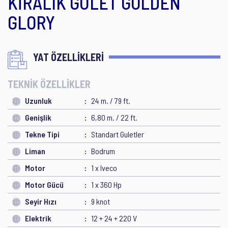
KİRALIK GULET GOLDEN
GLORY
YAT ÖZELLİKLERİ
TEKNİK ÖZELLİKLER
Uzunluk
24 m. / 79 ft.
Genişlik
6,80 m. / 22 ft.
Tekne Tipi
Standart Guletler
Liman
Bodrum
Motor
1 x Iveco
Motor Gücü
1 x 360 Hp
Seyir Hızı
9 knot
Elektrik
12 + 24 + 220 V