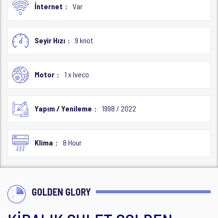
İnternet
Var
Seyir Hızı
9 knot
Motor
1 x Iveco
Yapım / Yenileme
1998 / 2022
Klima
8 Hour
GOLDEN GLORY