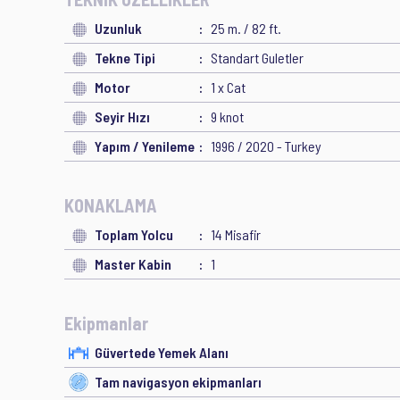
Uzunluk
25 m. / 82 ft.
Tekne Tipi
Standart Guletler
Motor
1 x Cat
Seyir Hızı
9 knot
Yapım / Yenileme
1996 / 2020 - Turkey
KONAKLAMA
Toplam Yolcu
14 Misafir
Master Kabin
1
Ekipmanlar
Güvertede Yemek Alanı
Tam navigasyon ekipmanları