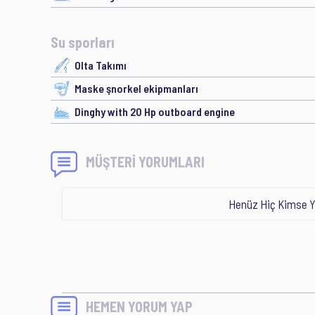
Su sporları
Olta Takımı
Maske şnorkel ekipmanları
Dinghy with 20 Hp outboard engine
MÜŞTERİ YORUMLARI
Henüz Hiç Kimse Y
HEMEN YORUM YAP