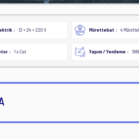
ektrik
12 + 24 + 220 V
Mürettebat
4 Mürette
tor
1 x Cat
Yapım / Yenileme
199
A