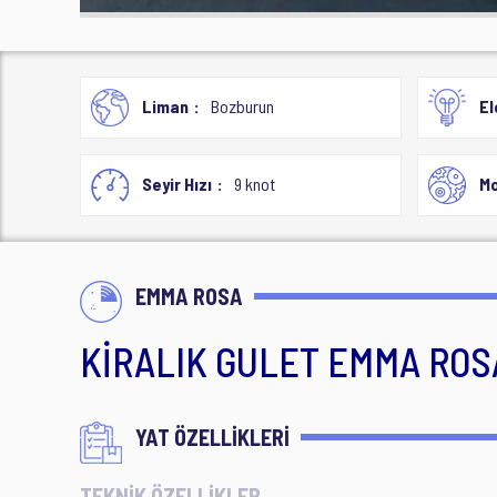
Liman
Bozburun
El
Seyir Hızı
9 knot
Mo
EMMA ROSA
KİRALIK GULET EMMA ROS
YAT ÖZELLİKLERİ
TEKNİK ÖZELLİKLER