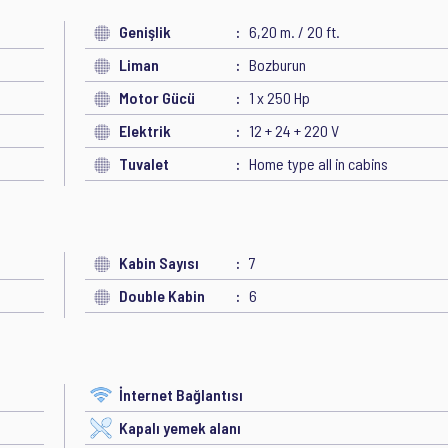
Genişlik
6,20 m. / 20 ft.
Liman
Bozburun
Motor Gücü
1 x 250 Hp
Elektrik
12 + 24 + 220 V
Tuvalet
Home type all in cabins
Kabin Sayısı
7
Double Kabin
6
İnternet Bağlantısı
Kapalı yemek alanı