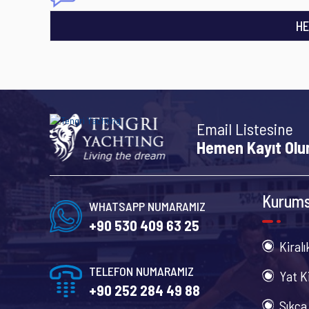
HE
Email Listesine
Hemen Kayıt Olu
Kurums
WHATSAPP NUMARAMIZ
+90 530 409 63 25
Kiralı
TELEFON NUMARAMIZ
Yat K
+90 252 284 49 88
Sıkca