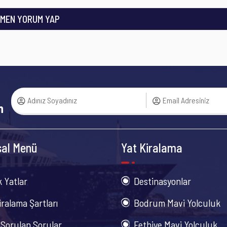
MEN YORUM YAP
n
al Menü
Yat Kiralama
k Yatlar
Destinasyonlar
iralama Şartları
Bodrum Mavi Yolculuk
 Sorulan Sorular
Fethiye Mavi Yolculuk