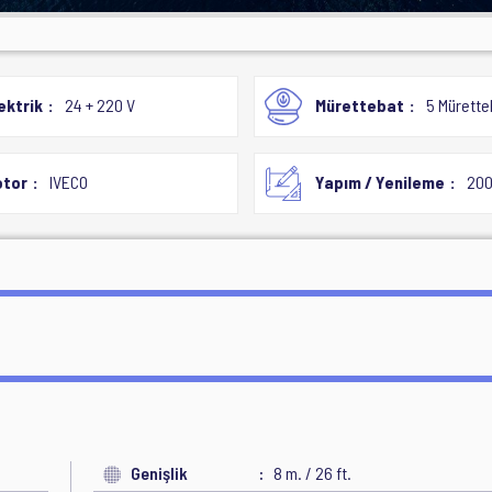
ektrik
24 + 220 V
Mürettebat
5 Mürette
tor
IVECO
Yapım / Yenileme
200
Genişlik
8 m. / 26 ft.