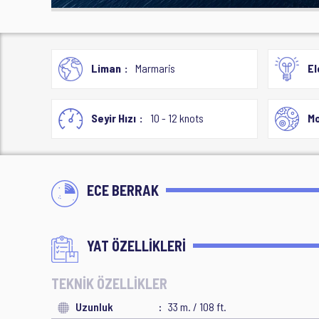
Liman
Marmaris
El
Seyir Hızı
10 - 12 knots
Mo
ECE BERRAK
YAT ÖZELLİKLERİ
TEKNİK ÖZELLİKLER
Uzunluk
33 m. / 108 ft.