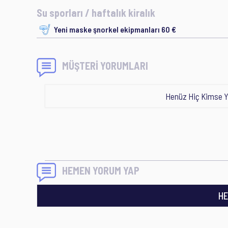
Su sporları / haftalık kiralık
Yeni maske şnorkel ekipmanları 60 €
MÜŞTERİ YORUMLARI
Henüz Hiç Kimse Y
HEMEN YORUM YAP
HE