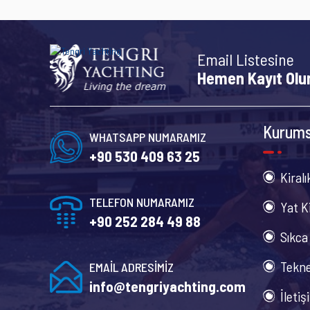
Email Listesine
Hemen Kayıt Olu
Kurums
WHATSAPP NUMARAMIZ
+90 530 409 63 25
Kiralı
TELEFON NUMARAMIZ
Yat K
+90 252 284 49 88
Sıkca
Tekne
EMAİL ADRESİMİZ
info@tengriyachting.com
İletiş