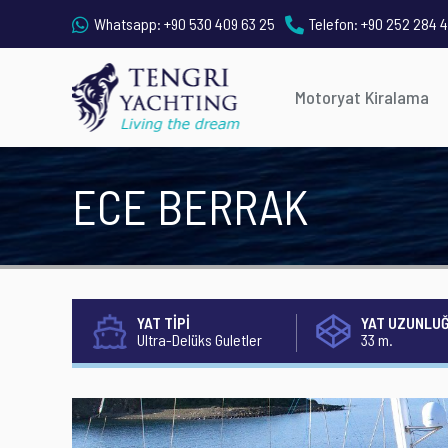
Whatsapp:
+90 530 409 63 25
Telefon:
+90 252 284 4
Motoryat Kiralama
ECE BERRAK
YAT TİPİ
YAT UZUNLU
Ultra-Delüks Guletler
33 m.