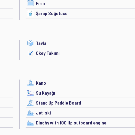
Fırın
Şarap Soğutucu
Tavla
Okey Takımı
Kano
Su Kayağı
Stand Up Paddle Board
Jet-ski
Dinghy with 100 Hp outboard engine