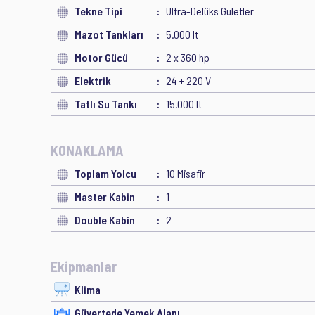
Tekne Tipi
Ultra-Delüks Guletler
Mazot Tankları
5.000 lt
Motor Gücü
2 x 360 hp
Elektrik
24 + 220 V
Tatlı Su Tankı
15.000 lt
KONAKLAMA
Toplam Yolcu
10 Misafir
Master Kabin
1
Double Kabin
2
Ekipmanlar
Klima
Güvertede Yemek Alanı