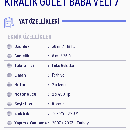
KİRALIK GULET BABA VELI 7
YAT ÖZELLİKLERİ
TEKNİK ÖZELLİKLER
Uzunluk
36 m. / 118 ft.
Genişlik
8 m. / 26 ft.
Tekne Tipi
Lüks Guletler
Liman
Fethiye
Motor
2 x Iveco
Motor Gücü
2 x 450 Hp
Seyir Hızı
9 knots
Elektrik
12 + 24 + 220 V
Yapım / Yenileme
2007 / 2023 - Turkey