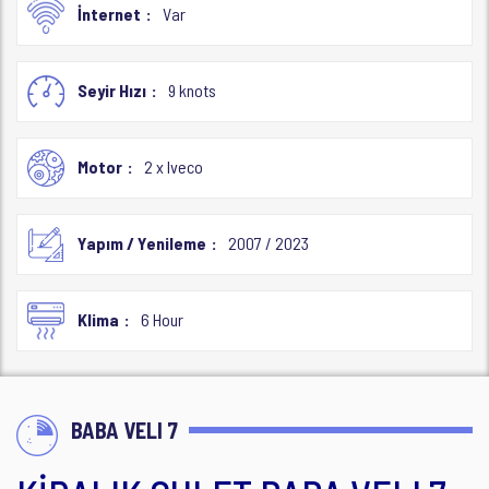
İnternet
Var
Seyir Hızı
9 knots
Motor
2 x Iveco
Yapım / Yenileme
2007 / 2023
Klima
6 Hour
BABA VELI 7