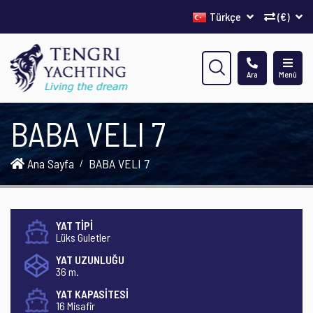
Türkçe
(€)
Ara
Menü
BABA VELI 7
Ana Sayfa
BABA VELI 7
YAT TİPİ
Lüks Guletler
YAT UZUNLUĞU
36 m.
YAT KAPASİTESİ
16 Misafir