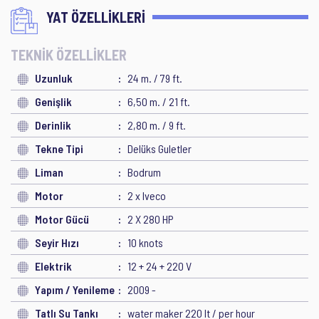
YAT ÖZELLİKLERİ
TEKNİK ÖZELLİKLER
Uzunluk
24 m. / 79 ft.
Genişlik
6,50 m. / 21 ft.
Derinlik
2,80 m. / 9 ft.
Tekne Tipi
Delüks Guletler
Liman
Bodrum
Motor
2 x Iveco
Motor Gücü
2 X 280 HP
Seyir Hızı
10 knots
Elektrik
12 + 24 + 220 V
Yapım / Yenileme
2009 -
Tatlı Su Tankı
water maker 220 lt / per hour