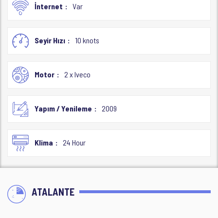
İnternet
Var
Seyir Hızı
10 knots
Motor
2 x Iveco
Yapım / Yenileme
2009
Klima
24 Hour
ATALANTE