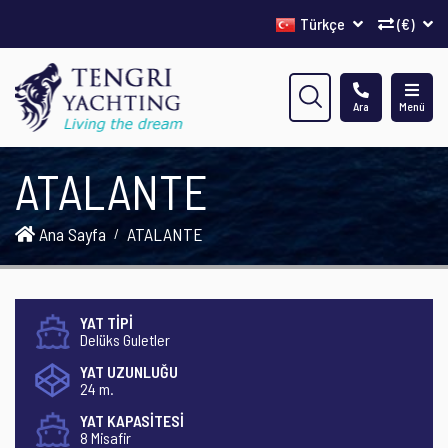
Türkçe
(€)
Ara
Menü
ATALANTE
Ana Sayfa
ATALANTE
YAT TİPİ
Delüks Guletler
YAT UZUNLUĞU
24 m.
YAT KAPASİTESİ
8 Misafir