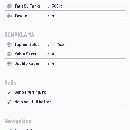
Tatlı Su Tankı
300 lt
Tuvalet
4
KONAKLAMA
Toplam Yolcu
10 Misafir
Kabin Sayısı
4
Double Kabin
4
Sails
Genoa furling/roll
Main sail full batten
Navigation