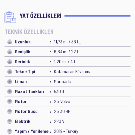
YAT ÖZELLİKLERİ
TEKNİK ÖZELLİKLER
Uzunluk
11,73 m. / 38 ft.
Genişlik
6,63 m. / 22 ft.
Derinlik
1,20 m. / 4 ft.
Tekne Tipi
Katamaran Kiralama
Liman
Marmaris
Mazot Tankları
530 lt
Motor
2 x Volvo
Motor Gücü
2 x 30 HP
Elektrik
220 V
Yapım / Yenileme
2019 - Turkey