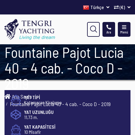
Türkçe
(€)
Ara
Menü
Fountaine Pajot Lucia
40 - 4 cab. - Coco D -
2019
Ana Sayfa
YAT TİPİ
Katamaran Kiralama
Fountaine Pajot Lucia 40 - 4 cab. - Coco D - 2019
YAT UZUNLUĞU
11,73 m.
YAT KAPASİTESİ
10 Misafir