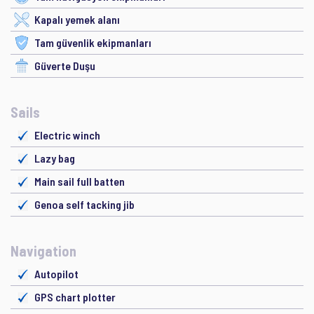
Kapalı yemek alanı
Tam güvenlik ekipmanları
Güverte Duşu
Sails
Electric winch
Lazy bag
Main sail full batten
Genoa self tacking jib
Navigation
Autopilot
GPS chart plotter