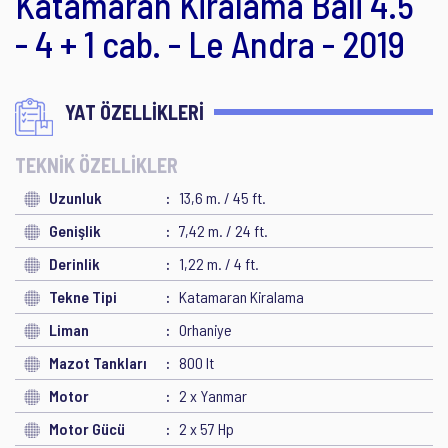
Katamaran Kiralama Bali 4.5
- 4 + 1 cab. - Le Andra - 2019
YAT ÖZELLİKLERİ
TEKNİK ÖZELLİKLER
Uzunluk
13,6 m. / 45 ft.
Genişlik
7,42 m. / 24 ft.
Derinlik
1,22 m. / 4 ft.
Tekne Tipi
Katamaran Kiralama
Liman
Orhaniye
Mazot Tankları
800 lt
Motor
2 x Yanmar
Motor Gücü
2 x 57 Hp