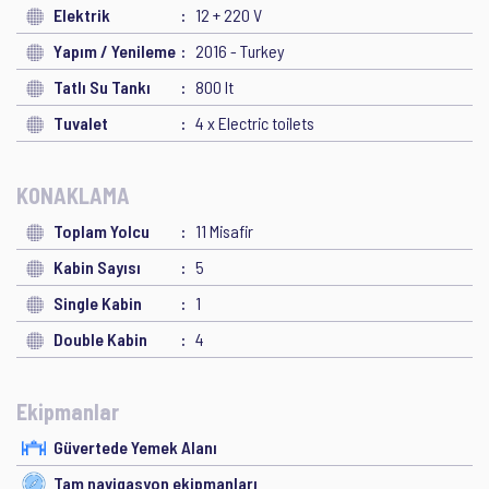
Elektrik
12 + 220 V
Yapım / Yenileme
2016 - Turkey
Tatlı Su Tankı
800 lt
Tuvalet
4 x Electric toilets
KONAKLAMA
Toplam Yolcu
11 Misafir
Kabin Sayısı
5
Single Kabin
1
Double Kabin
4
Ekipmanlar
Güvertede Yemek Alanı
Tam navigasyon ekipmanları