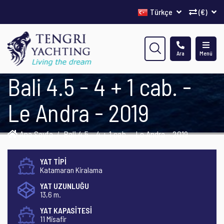
Türkçe
(€)
Ara
Menü
Bali 4.5 - 4 + 1 cab. -
Le Andra - 2019
Ana Sayfa
Bali 4.5 - 4 + 1 cab. - Le Andra - 2019
YAT TİPİ
Katamaran Kiralama
YAT UZUNLUĞU
13,6 m.
YAT KAPASİTESİ
11 Misafir