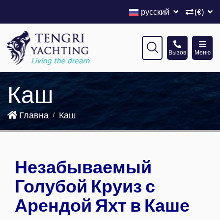
русский
(€)
Вызов
Меню
Каш
Главна
Каш
Незабываемый
Голубой Круиз с
Арендой Яхт в Каше