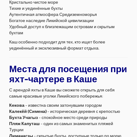
Кристально чистое море
Тихие и уединённые бухты
Аутентичная атмосфера Средиземноморья
Богатое наследие Ликийской цивилизации
Удобный доступ к близлежащим островам и скрытым
бухтам
Каш особенно подходит для тех, кто ищет более
уединённый и эксклюзивный формат отдыха.
Места для посещения при
яхт-чартере в Каше
С арендой яхты в Каше вы сможете открыть для себя
самые красивые уголки Ликийского побережья:
Кекова
– известна своим затонувшим городом
Калекёй (Симена)
– историческая деревня с крепостью
Бухта Учагыз
– спокойное место среди природы
Пляж Капуташ
– один из самых знаменитых пляжей
Турции
Лиманагзы
– скрытые бухты, доступные только по морю