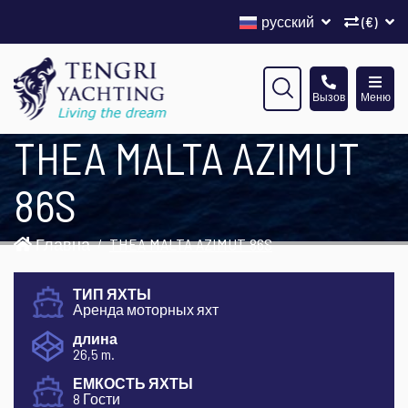
русский
(€)
Вызов
Меню
THEA MALTA AZIMUT
86S
Главна
THEA MALTA AZIMUT 86S
ТИП ЯХТЫ
Аренда моторных яхт
длина
26,5 m.
ЕМКОСТЬ ЯХТЫ
8 Гости