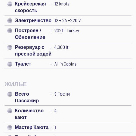
Крейсерская
12 knots
скорость
Электричество
12 + 24 +220 V
Построен /
2021 - Turkey
Обновление
Резервуар с
4.000 lt
пресной водой
Туалет
All in Cabins
ЖИЛЬЕ
Всего
9 Гости
Пассажир
Количество
4
кают
Мастер Каюта
1