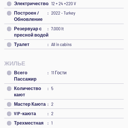
Электричество
12 + 24 +220 V
Построен /
2022 - Turkey
Обновление
Резервуар с
7.000 lt
пресной водой
Туалет
All in cabins
ЖИЛЬЕ
Всего
11 Гости
Пассажир
Количество
5
кают
Мастер Каюта
2
VIP-каюта
2
Трехместная
1