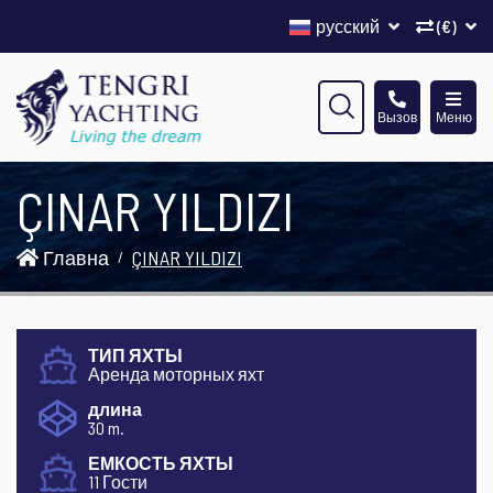
русский
(€)
Вызов
Меню
ÇINAR YILDIZI
Главна
ÇINAR YILDIZI
ТИП ЯХТЫ
Аренда моторных яхт
длина
30 m.
ЕМКОСТЬ ЯХТЫ
11 Гости