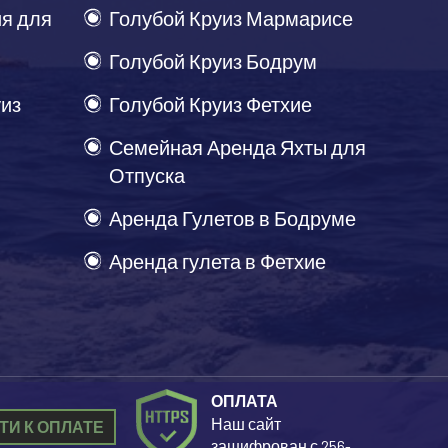
я для
Голубой Круиз Мармарисе
Голубой Круиз Бодрум
уиз
Голубой Круиз Фетхие
Семейная Аренда Яхты для
Отпуска
Аренда Гулетов в Бодруме
Аренда гулета в Фетхие
ОПЛАТА
Наш сайт
ТИ К ОПЛАТЕ
зашифрован с 256-