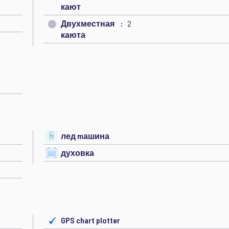
кают
Двухместная
2
каюта
лед mашина
духовка
GPS chart plotter