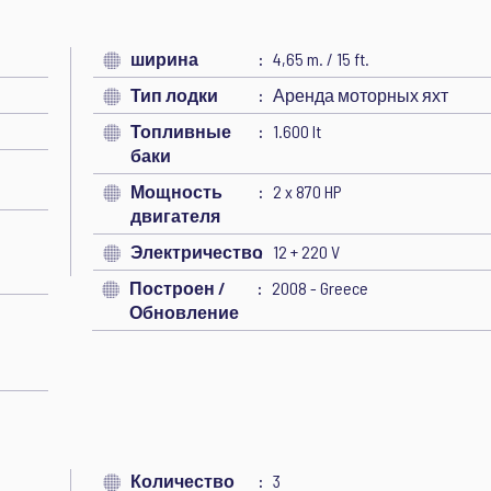
ширина
4,65 m. / 15 ft.
Тип лодки
Аренда моторных яхт
Топливные
1.600 lt
баки
Мощность
2 x 870 HP
двигателя
Электричество
12 + 220 V
Построен /
2008 - Greece
Обновление
Количество
3