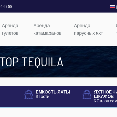
84 49 88
Аренда
Аренда
Аренда
гулетов
катамаранов
парусных яхт
TOP TEQUILA
ЕМКОСТЬ ЯХТЫ
ЯХТНОЕ Ч
6 Гости
ШКАФОВ
3 Салон са