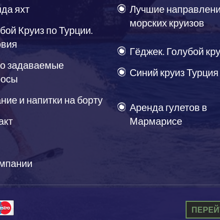
да яхт
Лучшие направлени
морских круизов
бой Круиз по Турции.
овия
Гёджек. Голубой кр
о задаваемые
Синий круиз Турция
росы
ние и напитки на борту
Аренда гулетов в
акт
Мармарисе
омпании
ПЕРЕЙ