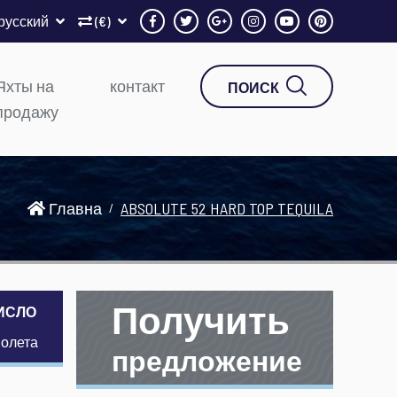
русский
(€)
Яхты на
контакт
ПОИСК
продажу
Главна
ABSOLUTE 52 HARD TOP TEQUILA
Получить
ИСЛО
молета
предложение