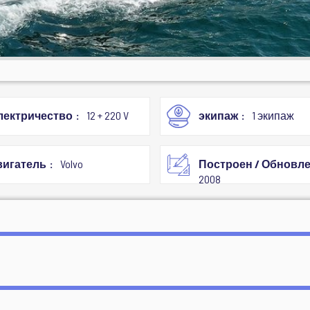
лектричество
12 + 220 V
экипаж
1 экипаж
вигатель
Volvo
Построен / Обновл
2008