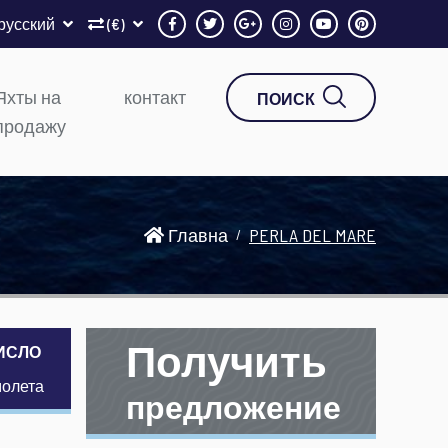
русский
(€)
Яхты на
контакт
ПОИСК
продажу
Главна
PERLA DEL MARE
Получить
ИСЛО
молета
предложение