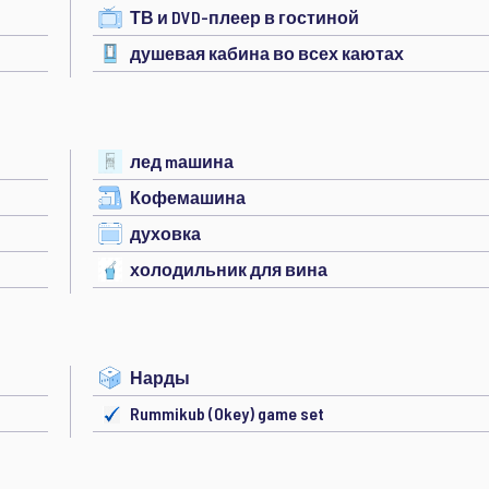
ТВ и DVD-плеер в гостиной
душевая кабина во всех каютах
лед mашина
Кофемашина
духовка
холодильник для вина
Нарды
Rummikub (Okey) game set