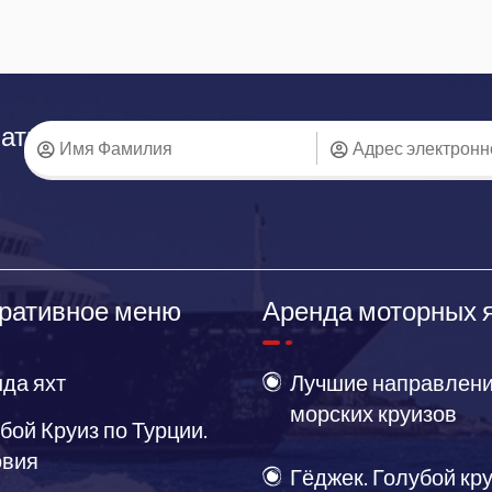
аться
ративное меню
Аренда моторных 
да яхт
Лучшие направлени
морских круизов
бой Круиз по Турции.
овия
Гёджек. Голубой кр