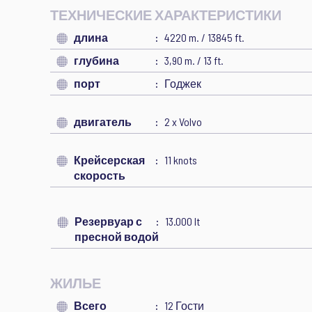
ТЕХНИЧЕСКИЕ ХАРАКТЕРИСТИКИ
длина
4220 m. / 13845 ft.
глубина
3,90 m. / 13 ft.
порт
Годжек
двигатель
2 x Volvo
Крейсерская
11 knots
скорость
Резервуар с
13.000 lt
пресной водой
ЖИЛЬЕ
Всего
12 Гости