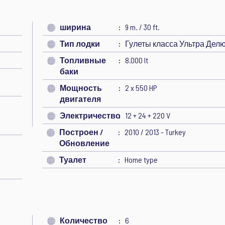
ширина
9 m. / 30 ft.
Тип лодки
Гулеты класса Ультра Дел
Топливные
8.000 lt
баки
Мощность
2 x 550 HP
двигателя
Электричество
12 + 24 + 220 V
Построен /
2010 / 2013 - Turkey
Обновление
Туалет
Home type
Количество
6