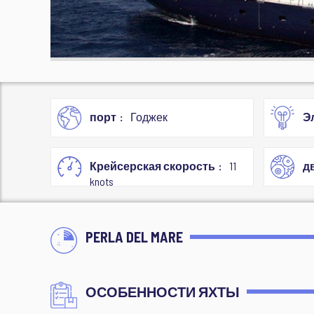
порт
Годжек
Э
Крейсерская скорость
11
д
knots
PERLA DEL MARE
ОСОБЕННОСТИ ЯХТЫ