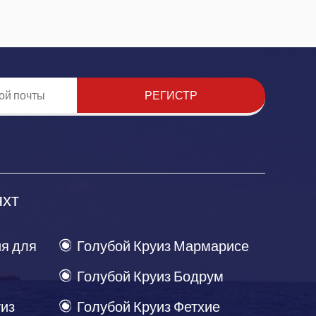
РЕГИСТР
яхт
я для
Голубой Круиз Мармарисе
Голубой Круиз Бодрум
уиз
Голубой Круиз Фетхие