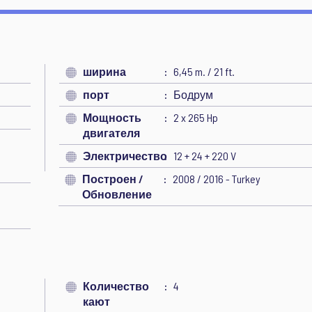
ширина
6,45 m. / 21 ft.
порт
Бодрум
Мощность
2 x 265 Hp
двигателя
Электричество
12 + 24 + 220 V
Построен /
2008 / 2016 - Turkey
Обновление
Количество
4
кают