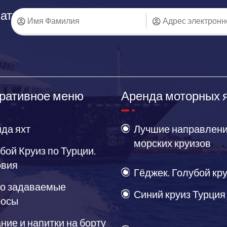
аться
ративное меню
Аренда моторных 
да яхт
Лучшие направлени
морских круизов
бой Круиз по Турции.
овия
Гёджек. Голубой кр
о задаваемые
Синий круиз Турция
росы
ние и напитки на борту