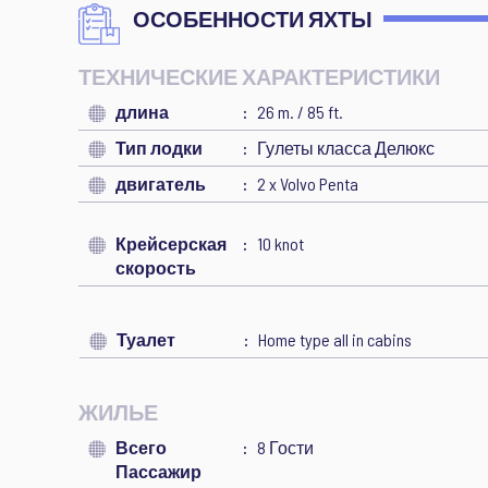
ОСОБЕННОСТИ ЯХТЫ
ТЕХНИЧЕСКИЕ ХАРАКТЕРИСТИКИ
длина
26 m. / 85 ft.
Тип лодки
Гулеты класса Делюкс
двигатель
2 x Volvo Penta
Крейсерская
10 knot
скорость
Туалет
Home type all in cabins
ЖИЛЬЕ
Всего
8 Гости
Пассажир