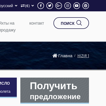
русский
(€)
Яхты на
контакт
ПОИСК
продажу
Главна
HIZIR 1
Получить
ИСЛО
молета
предложение