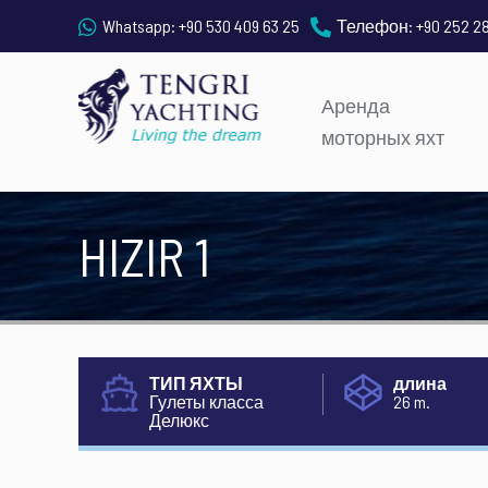
Whatsapp:
+90 530 409 63 25
Телефон:
+90 252 2
Аренда
моторных яхт
HIZIR 1
ТИП ЯХТЫ
длина
Гулеты класса
26 m.
Делюкс