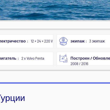
лектричество
12 + 24 + 220 V
экипаж
3 экипаж
вигатель
2 x Volvo Penta
Построен / Обновл
2008 / 2016
 Турции