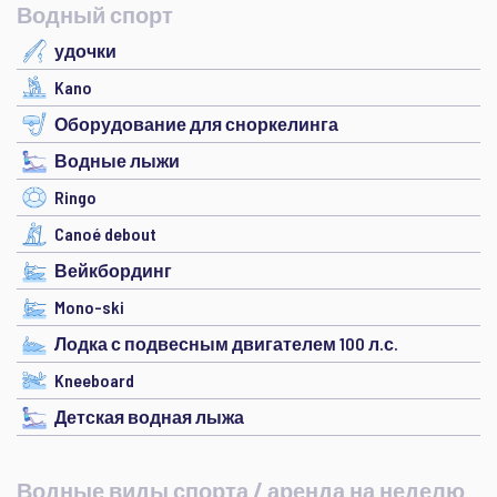
Водный спорт
удочки
Kano
Оборудование для сноркелинга
Водные лыжи
Ringo
Canoé debout
Вейкбординг
Mono-ski
Лодка с подвесным двигателем 100 л.с.
Kneeboard
Детская водная лыжа
Водные виды спорта / аренда на неделю