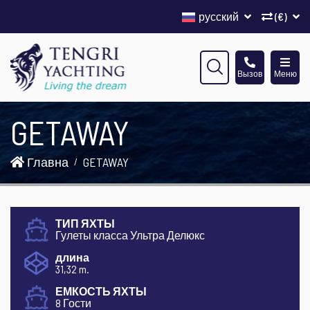
русский
(€)
Вызов
Меню
GETAWAY
Главна
GETAWAY
ТИП ЯХТЫ
Гулеты класса Ультра Делюкс
длина
31,32 m.
ЕМКОСТЬ ЯХТЫ
8 Гости