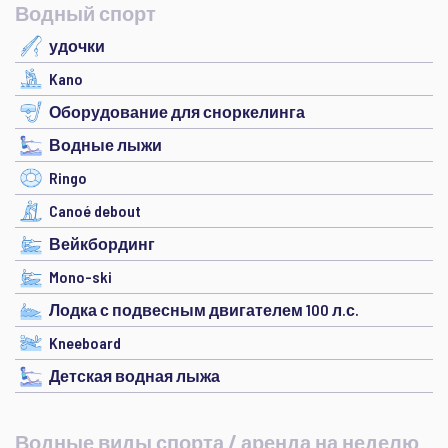
Водный спорт
удочки
Kano
Оборудование для сноркелинга
Водные лыжи
Ringo
Canoé debout
Вейкбординг
Mono-ski
Лодка с подвесным двигателем 100 л.с.
Kneeboard
Детская водная лыжа
Водные виды спорта / аренда на неделю