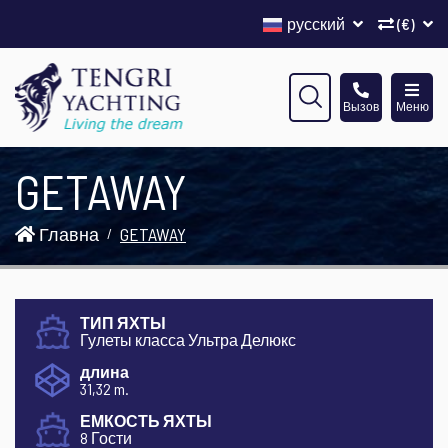
русский
(€)
Вызов
Меню
GETAWAY
Главна
GETAWAY
ТИП ЯХТЫ
Гулеты класса Ультра Делюкс
длина
31,32 m.
ЕМКОСТЬ ЯХТЫ
8 Гости