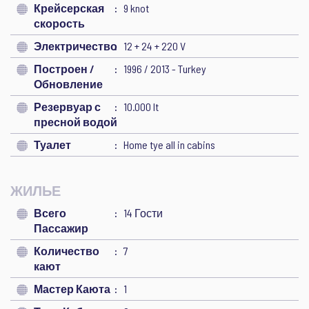
Крейсерская
9 knot
скорость
Электричество
12 + 24 + 220 V
Построен /
1996 / 2013 - Turkey
Обновление
Резервуар с
10.000 lt
пресной водой
Туалет
Home tye all in cabins
ЖИЛЬЕ
Всего
14 Гости
Пассажир
Количество
7
кают
Мастер Каюта
1