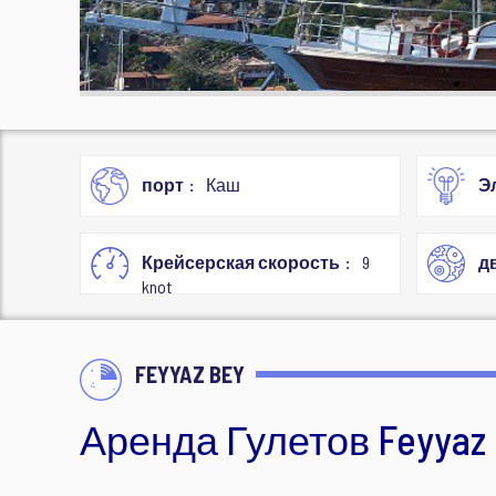
порт
Каш
Э
Крейсерская скорость
9
д
knot
FEYYAZ BEY
Аренда Гулетов Feyyaz