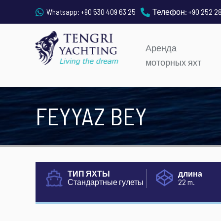
Whatsapp:
+90 530 409 63 25
Телефон:
+90 252 2
Аренда
моторных яхт
FEYYAZ BEY
ТИП ЯХТЫ
длина
Стандартные гулеты
22 m.