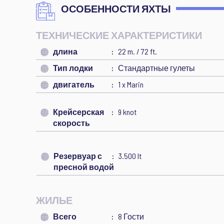
ОСОБЕННОСТИ ЯХТЫ
ТЕХНИЧЕСКИЕ ХАРАКТЕРИСТИКИ
длина
22 m. / 72 ft.
Тип лодки
Стандартные гулеты
двигатель
1 x Marin
Крейсерская
9 knot
скорость
Резервуар с
3.500 lt
пресной водой
ЖИЛЬЕ
Всего
8 Гости