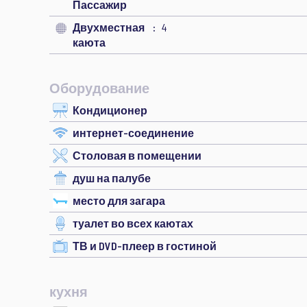
Пассажир
Двухместная
4
каюта
Оборудование
Кондиционер
интернет-соединение
Столовая в помещении
душ на палубе
место для загара
туалет во всех каютах
ТВ и DVD-плеер в гостиной
кухня