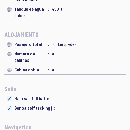
Tanque de agua
450 lt
dulce
ALOJAMIENTO
Pasajero total
10 Huéspedes
Numero de
4
cabinas
Cabina doble
4
Sails
Main sail full batten
Genoa self tacking jib
Navigation