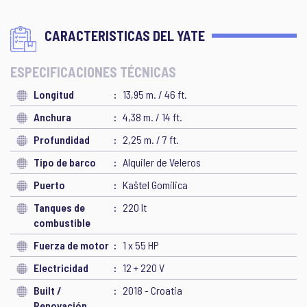
CARACTERISTICAS DEL YATE
ESPECIFICACIONES TÉCNICAS
Longitud
13,95 m. / 46 ft.
Anchura
4,38 m. / 14 ft.
Profundidad
2,25 m. / 7 ft.
Tipo de barco
Alquiler de Veleros
Puerto
Kaštel Gomilica
Tanques de
220 lt
combustible
Fuerza de motor
1 x 55 HP
Electricidad
12 + 220 V
Built /
2018 - Croatia
Renovación