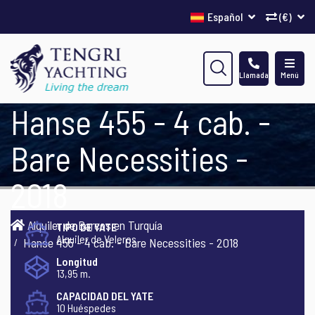
Español
(€)
Llamada
Menú
Hanse 455 - 4 cab. -
Bare Necessities -
2018
Alquiler de Barcos en Turquía
TIPO DE YATE
Alquiler de Veleros
Hanse 455 - 4 cab. - Bare Necessities - 2018
Longitud
13,95 m.
CAPACIDAD DEL YATE
10 Huéspedes