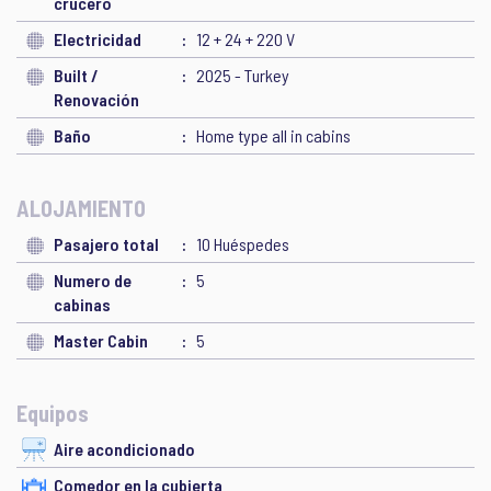
crucero
Electricidad
12 + 24 + 220 V
Built /
2025 - Turkey
Renovación
Baño
Home type all in cabins
ALOJAMIENTO
Pasajero total
10 Huéspedes
Numero de
5
cabinas
Master Cabin
5
Equipos
Aire acondicionado
Comedor en la cubierta