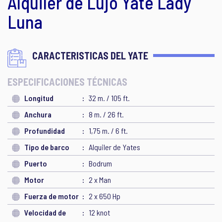
Alquiler de Lujo Yate Lady
Luna
CARACTERISTICAS DEL YATE
ESPECIFICACIONES TÉCNICAS
Longitud
32 m. / 105 ft.
Anchura
8 m. / 26 ft.
Profundidad
1,75 m. / 6 ft.
Tipo de barco
Alquiler de Yates
Puerto
Bodrum
Motor
2 x Man
Fuerza de motor
2 x 650 Hp
Velocidad de
12 knot