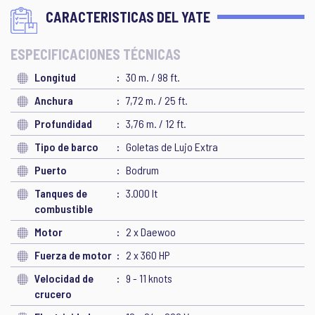
CARACTERISTICAS DEL YATE
ESPECIFICACIONES TÉCNICAS
Longitud
30 m. / 98 ft.
Anchura
7,72 m. / 25 ft.
Profundidad
3,76 m. / 12 ft.
Tipo de barco
Goletas de Lujo Extra
Puerto
Bodrum
Tanques de
3.000 lt
combustible
Motor
2 x Daewoo
Fuerza de motor
2 x 360 HP
Velocidad de
9 - 11 knots
crucero