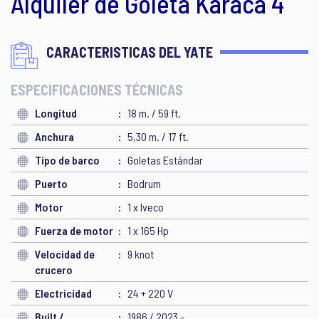
Alquiler de Goleta Karaca 4
CARACTERISTICAS DEL YATE
ESPECIFICACIONES TÉCNICAS
Longitud
18 m. / 59 ft.
Anchura
5,30 m. / 17 ft.
Tipo de barco
Goletas Estándar
Puerto
Bodrum
Motor
1 x Iveco
Fuerza de motor
1 x 165 Hp
Velocidad de
9 knot
crucero
Electricidad
24 + 220 V
Built /
1986 / 2023 -