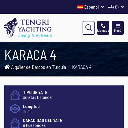
Español
(€)
Llamada
Menú
KARACA 4
Alquiler de Barcos en Turquía
KARACA 4
TIPO DE YATE
Goletas Estándar
Longitud
18 m.
CAPACIDAD DEL YATE
8 Huéspedes