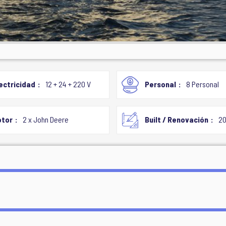
ectricidad
12 + 24 + 220 V
Personal
8 Personal
tor
2 x John Deere
Built / Renovación
20