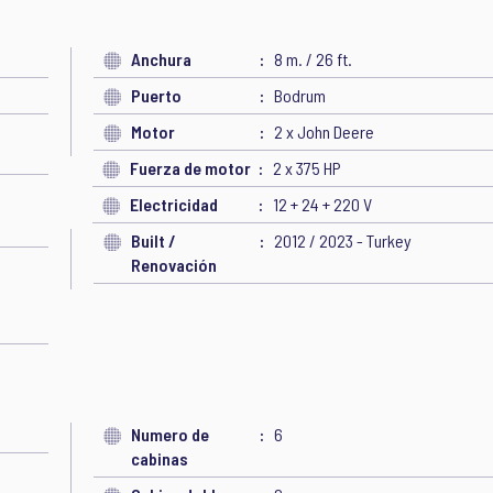
Anchura
8 m. / 26 ft.
Puerto
Bodrum
Motor
2 x John Deere
Fuerza de motor
2 x 375 HP
Electricidad
12 + 24 + 220 V
Built /
2012 / 2023 - Turkey
Renovación
Numero de
6
cabinas