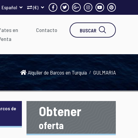
Español
(€)
Yates en
Contacto
BUSCAR
Venta
Alquiler de Barcos en Turquía
GULMARIA
Obtener
arcos de
oferta