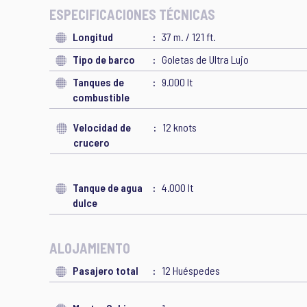
ESPECIFICACIONES TÉCNICAS
Longitud
37 m. / 121 ft.
Tipo de barco
Goletas de Ultra Lujo
Tanques de
9.000 lt
combustible
Velocidad de
12 knots
crucero
Tanque de agua
4.000 lt
dulce
ALOJAMIENTO
Pasajero total
12 Huéspedes