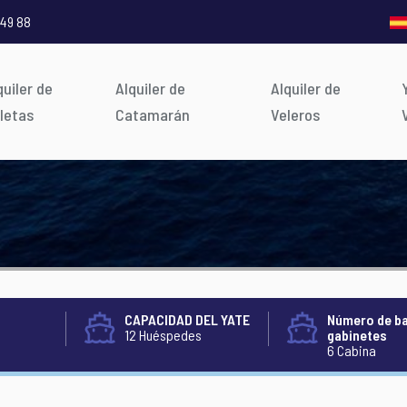
 49 88
quiler de
Alquiler de
Alquiler de
letas
Catamarán
Veleros
CAPACIDAD DEL YATE
Número de b
12 Huéspedes
gabinetes
6 Cabina