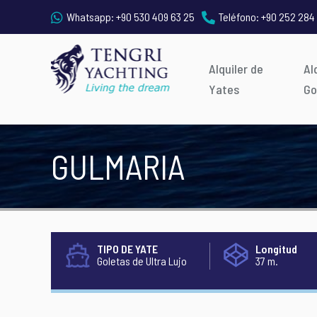
Whatsapp:
+90 530 409 63 25
Teléfono:
+90 252 284
Alquiler de
Al
Yates
Go
GULMARIA
TIPO DE YATE
Longitud
Goletas de Ultra Lujo
37 m.