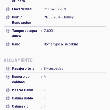
crucero
Electricidad
12 + 24 + 220 V
Built /
1996 / 2014 - Turkey
Renovación
Tanque de agua
2.500 lt.
dulce
Baño
Home type all in cabins
ALOJAMIENTO
Pasajero total
9 Huéspedes
Numero de
4
cabinas
Master Cabin
1
Cabina doble
1
Cabina vip
1