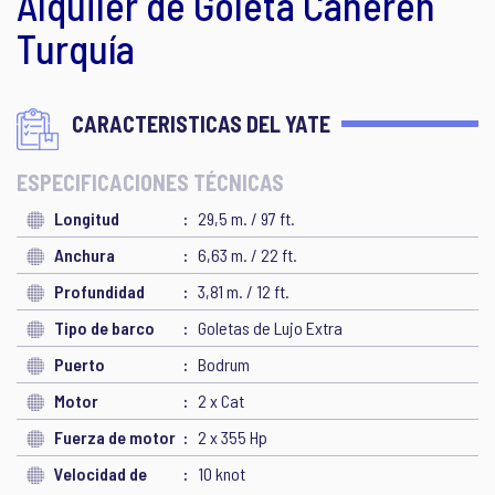
Alquiler de Goleta Caneren
Turquía
CARACTERISTICAS DEL YATE
ESPECIFICACIONES TÉCNICAS
Longitud
29,5 m. / 97 ft.
Anchura
6,63 m. / 22 ft.
Profundidad
3,81 m. / 12 ft.
Tipo de barco
Goletas de Lujo Extra
Puerto
Bodrum
Motor
2 x Cat
Fuerza de motor
2 x 355 Hp
Velocidad de
10 knot