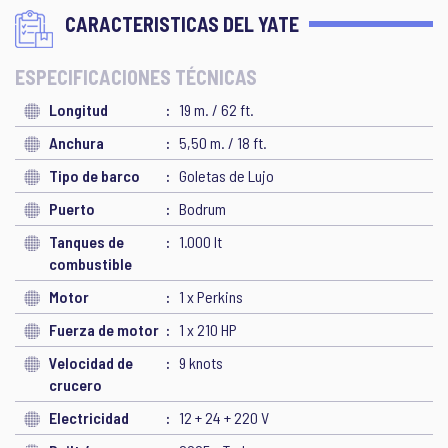
CARACTERISTICAS DEL YATE
ESPECIFICACIONES TÉCNICAS
Longitud
19 m. / 62 ft.
Anchura
5,50 m. / 18 ft.
Tipo de barco
Goletas de Lujo
Puerto
Bodrum
Tanques de
1.000 lt
combustible
Motor
1 x Perkins
Fuerza de motor
1 x 210 HP
Velocidad de
9 knots
crucero
Electricidad
12 + 24 + 220 V