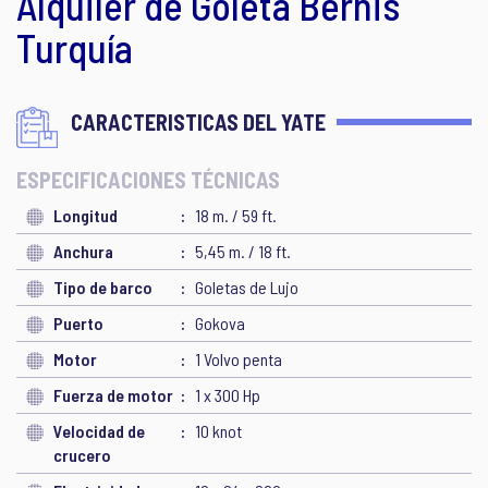
Alquiler de Goleta Bernis
Turquía
CARACTERISTICAS DEL YATE
ESPECIFICACIONES TÉCNICAS
Longitud
18 m. / 59 ft.
Anchura
5,45 m. / 18 ft.
Tipo de barco
Goletas de Lujo
Puerto
Gokova
Motor
1 Volvo penta
Fuerza de motor
1 x 300 Hp
Velocidad de
10 knot
crucero