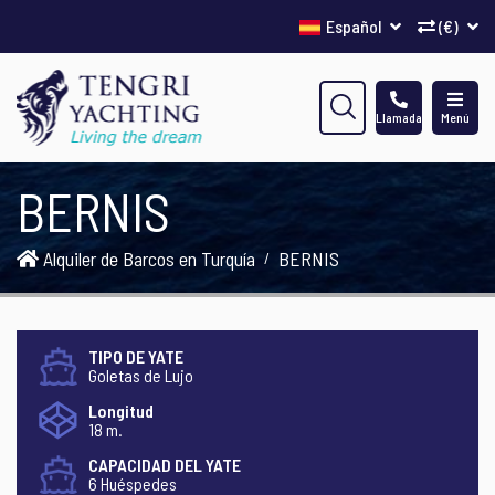
Español
(€)
Llamada
Menú
BERNIS
Alquiler de Barcos en Turquía
BERNIS
TIPO DE YATE
Goletas de Lujo
Longitud
18 m.
CAPACIDAD DEL YATE
6 Huéspedes