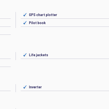
GPS chart plotter
Pilot book
Life jackets
Inverter