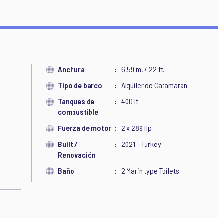
Anchura
6,59 m. / 22 ft.
Tipo de barco
Alquiler de Catamarán
Tanques de
400 lt
combustible
Fuerza de motor
2 x 289 Hp
Built /
2021 - Turkey
Renovación
Baño
2 Marin type Toilets