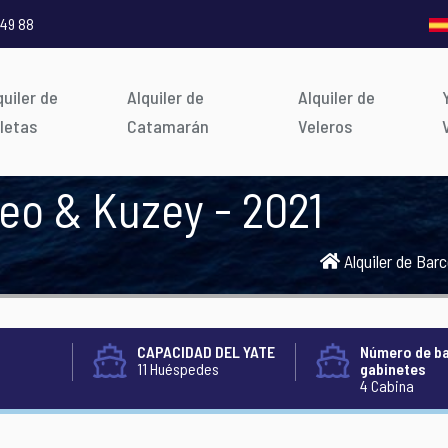
 49 88
quiler de
Alquiler de
Alquiler de
letas
Catamarán
Veleros
 Teo & Kuzey - 2021
Alquiler de Bar
CAPACIDAD DEL YATE
Número de b
11 Huéspedes
gabinetes
4 Cabina