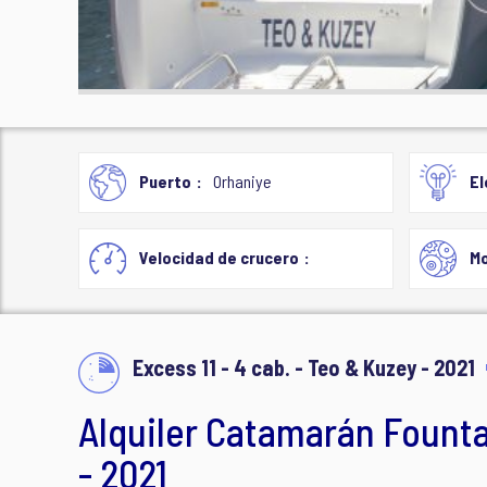
Puerto
Orhaniye
El
Velocidad de crucero
Mo
Excess 11 - 4 cab. - Teo & Kuzey - 2021
Alquiler Catamarán Fountai
- 2021