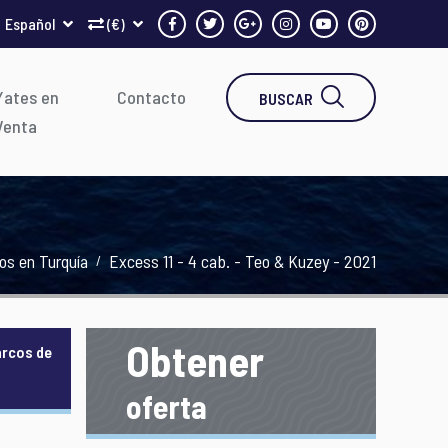
Español
(€)
Yates en
Contacto
BUSCAR
Venta
cos en Turquía
Excess 11 - 4 cab. - Teo & Kuzey - 2021
Obtener
arcos de
oferta