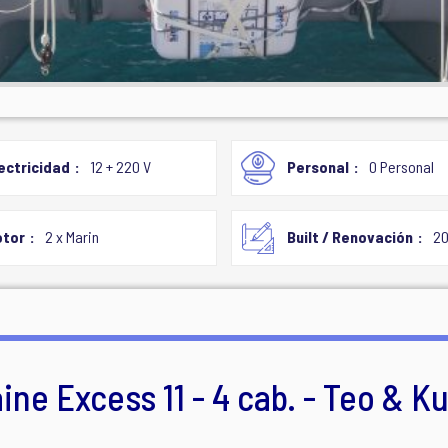
ectricidad
12 + 220 V
Personal
0 Personal
tor
2 x Marin
Built / Renovación
20
ne Excess 11 - 4 cab. - Teo & K