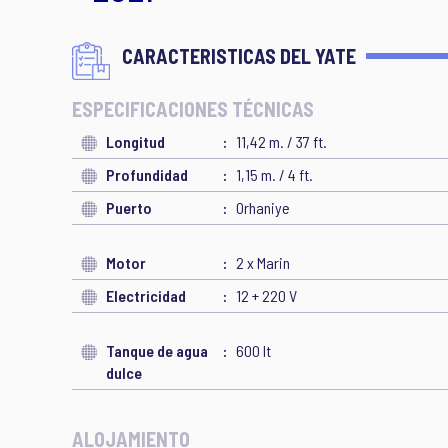
CARACTERISTICAS DEL YATE
ESPECIFICACIONES TÉCNICAS
Longitud
11,42 m. / 37 ft.
Profundidad
1,15 m. / 4 ft.
Puerto
Orhaniye
Motor
2 x Marin
Electricidad
12 + 220 V
Tanque de agua
600 lt
dulce
ALOJAMIENTO