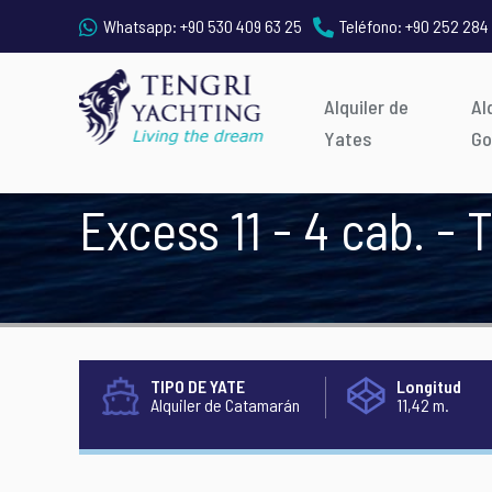
Whatsapp:
+90 530 409 63 25
Teléfono:
+90 252 284
Alquiler de
Al
Yates
Go
Excess 11 - 4 cab. -
TIPO DE YATE
Longitud
Alquiler de Catamarán
11,42 m.