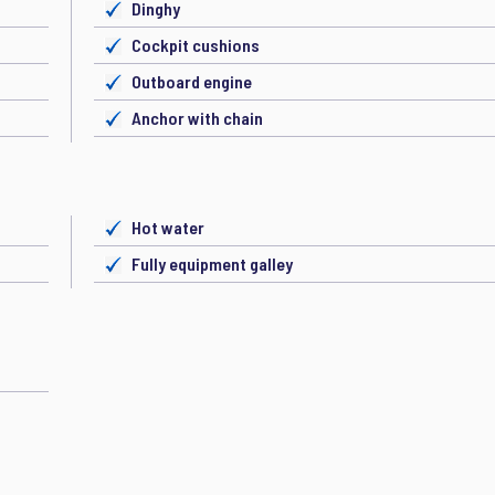
Dinghy
Cockpit cushions
Outboard engine
Anchor with chain
Hot water
Fully equipment galley