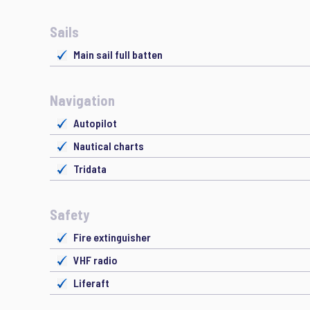
Sails
Main sail full batten
Navigation
Autopilot
Nautical charts
Tridata
Safety
Fire extinguisher
VHF radio
Liferaft