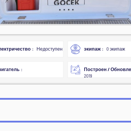
лектричество
Недоступен
экипаж
0 экипаж
вигатель
Построен / Обновл
2019