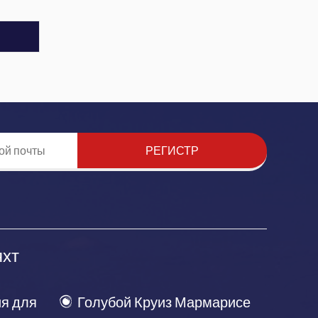
РЕГИСТР
яхт
я для
Голубой Круиз Мармарисе