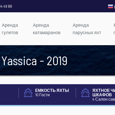
84 49 88
Аренда
Аренда
Аренда
гулетов
катамаранов
парусных яхт
 Yassica - 2019
ЕМКОСТЬ ЯХТЫ
ЯХТНОЕ Ч
10 Гости
ШКАФОВ
4 Салон са