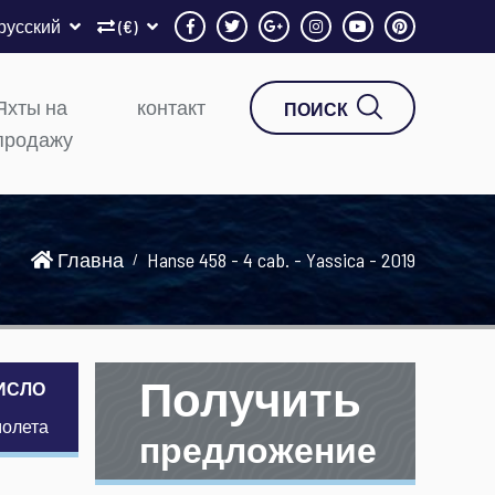
русский
(€)
Яхты на
контакт
ПОИСК
продажу
Главна
Hanse 458 - 4 cab. - Yassica - 2019
Получить
ИСЛО
молета
предложение