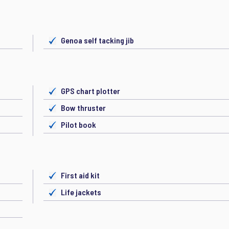
Genoa self tacking jib
GPS chart plotter
Bow thruster
Pilot book
First aid kit
Life jackets