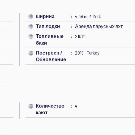
ширина
4,38 m. / 14 ft.
Тип лодки
Аренда парусных яхт
Топливные
210 lt
баки
Построен /
2019 - Turkey
Обновление
Количество
4
кают