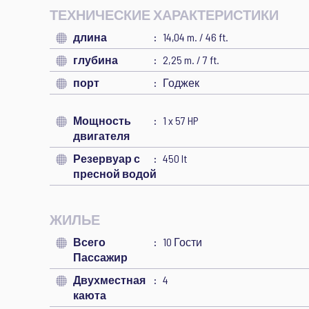
ТЕХНИЧЕСКИЕ ХАРАКТЕРИСТИКИ
длина
14,04 m. / 46 ft.
глубина
2,25 m. / 7 ft.
порт
Годжек
Мощность
1 x 57 HP
двигателя
Резервуар с
450 lt
пресной водой
ЖИЛЬЕ
Всего
10 Гости
Пассажир
Двухместная
4
каюта