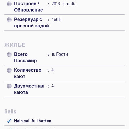
Построен /
2016 - Croatia
Обновление
Резервуар с
450 lt
пресной водой
ЖИЛЬЕ
Всего
10 Гости
Пассажир
Количество
4
кают
Двухместная
4
каюта
Sails
Main sail full batten