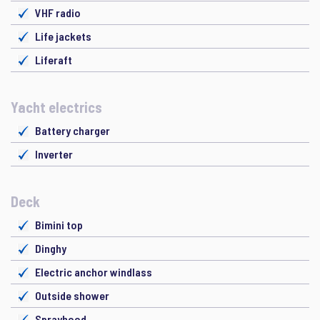
VHF radio
Life jackets
Liferaft
Yacht electrics
Battery charger
Inverter
Deck
Bimini top
Dinghy
Electric anchor windlass
Outside shower
Sprayhood