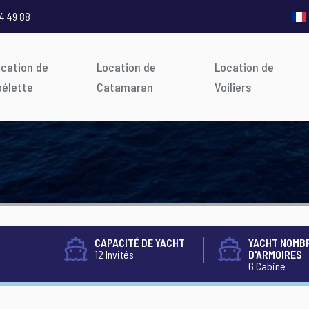
4 49 88
ocation de
Location de
Location de
oélette
Catamaran
Voiliers
CAPACITÉ DE YACHT
YACHT NOMB
12 Invités
D'ARMOIRES
6 Cabine