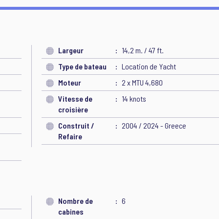
Largeur
14,2 m. / 47 ft.
Type de bateau
Location de Yacht
Moteur
2 x MTU 4,680
Vitesse de
14 knots
croisière
Construit /
2004 / 2024 - Greece
Refaire
Nombre de
6
cabines