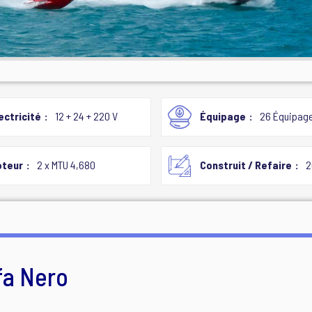
ectricité
12 + 24 + 220 V
Équipage
26 Équipag
teur
2 x MTU 4,680
Construit / Refaire
2
fa Nero