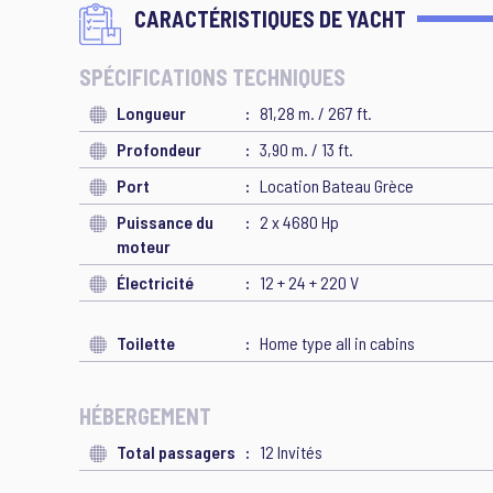
CARACTÉRISTIQUES DE YACHT
SPÉCIFICATIONS TECHNIQUES
Longueur
81,28 m. / 267 ft.
Profondeur
3,90 m. / 13 ft.
Port
Location Bateau Grèce
Puissance du
2 x 4680 Hp
moteur
Électricité
12 + 24 + 220 V
Toilette
Home type all in cabins
HÉBERGEMENT
Total passagers
12 Invités