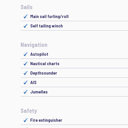
Sails
Main sail furling/roll
Self tailing winch
Navigation
Autopilot
Nautical charts
Depthsounder
AIS
Jumelles
Safety
Fire extinguisher