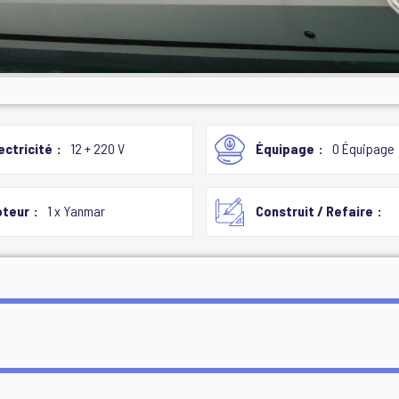
ectricité
12 + 220 V
Équipage
0 Équipage
teur
1 x Yanmar
Construit / Refaire