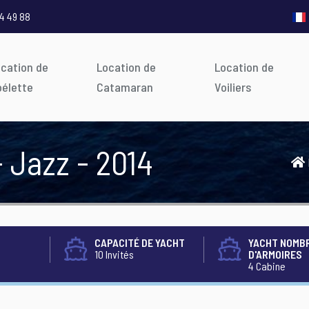
4 49 88
ocation de
Location de
Location de
oélette
Catamaran
Voiliers
- Jazz - 2014
CAPACITÉ DE YACHT
YACHT NOMB
10 Invités
D'ARMOIRES
4 Cabine