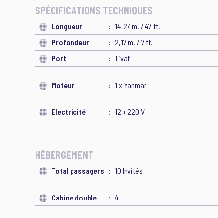
SPÉCIFICATIONS TECHNIQUES
Longueur
14,27 m. / 47 ft.
Profondeur
2,17 m. / 7 ft.
Port
Tivat
Moteur
1 x Yanmar
Électricité
12 + 220 V
HÉBERGEMENT
Total passagers
10 Invités
Cabine double
4