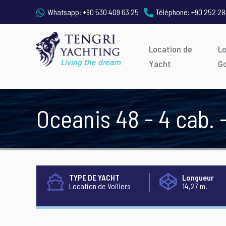
Whatsapp:
+90 530 409 63 25
Téléphone:
+90 252 28
Location de
L
Yacht
G
Oceanis 48 - 4 cab. 
TYPE DE YACHT
Longueur
Location de Voiliers
14,27 m.