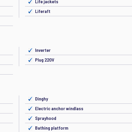
Life jackets
Liferaft
Inverter
Plug 220V
Dinghy
Electric anchor windlass
Sprayhood
Bathing platform