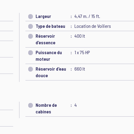
Largeur
4,47 m. / 15 ft.
Type de bateau
Location de Voiliers
Réservoir
400 lt
d'essence
Puissance du
1 x 75 HP
moteur
Réservoir d'eau
660 lt
douce
Nombre de
4
cabines