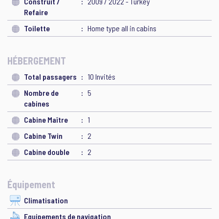
Construit /
2009 / 2022 - Turkey
Refaire
Toilette
Home type all in cabins
HÉBERGEMENT
Total passagers
10 Invités
Nombre de
5
cabines
Cabine Maître
1
Cabine Twin
2
Cabine double
2
Équipement
Climatisation
Equipements de navigation