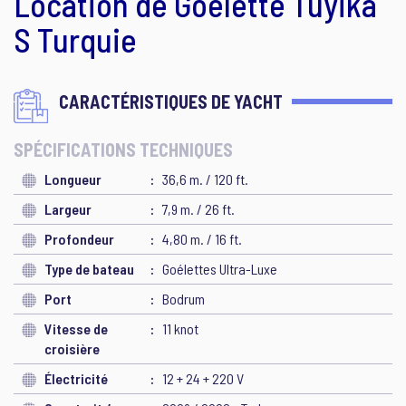
Location de Goélette Tuyika
S Turquie
CARACTÉRISTIQUES DE YACHT
SPÉCIFICATIONS TECHNIQUES
Longueur
36,6 m. / 120 ft.
Largeur
7,9 m. / 26 ft.
Profondeur
4,80 m. / 16 ft.
Type de bateau
Goélettes Ultra-Luxe
Port
Bodrum
Vitesse de
11 knot
croisière
Électricité
12 + 24 + 220 V