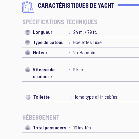
CARACTÉRISTIQUES DE YACHT
SPÉCIFICATIONS TECHNIQUES
Longueur
24 m. / 79 ft.
Type de bateau
Goelettes Luxe
Moteur
2 x Baudoin
Vitesse de
9 knot
croisière
Toilette
Home type all in cabins
HÉBERGEMENT
Total passagers
10 Invités