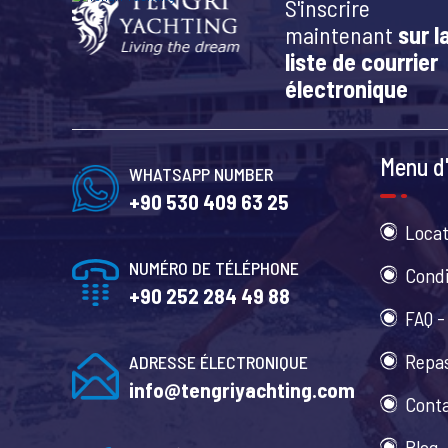
S'inscrire
maintenant
sur l
liste de courrier
électronique
Menu d'
WHATSAPP NUMBER
+90 530 409 63 25
Locat
NUMÉRO DE TÉLÉPHONE
Condi
+90 252 284 49 88
FAQ -
Repas
ADRESSE ÉLECTRONIQUE
info@tengriyachting.com
Cont
Blog