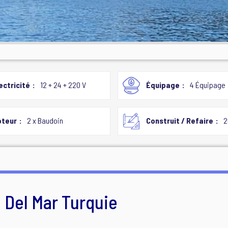
ectricité
12 + 24 + 220 V
Équipage
4 Équipage
teur
2 x Baudoin
Construit / Refaire
2
 Del Mar Turquie