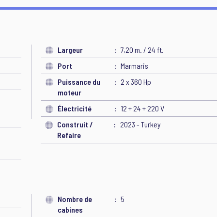
Largeur
7,20 m. / 24 ft.
Port
Marmaris
Puissance du
2 x 360 Hp
moteur
Électricité
12 + 24 + 220 V
Construit /
2023 - Turkey
Refaire
Nombre de
5
cabines