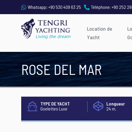
Whatsapp:
+90 530 409 63 25
Téléphone:
+90 252 28
Location de
L
Yacht
G
ROSE DEL MAR
TYPE DE YACHT
Longueur
Goelettes Luxe
24 m.