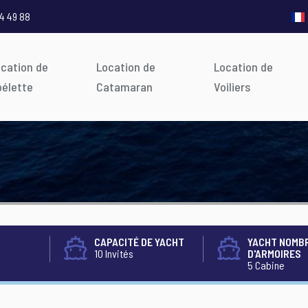
4 49 88
ocation de
Location de
Location de
oélette
Catamaran
Voiliers
CAPACITÉ DE YACHT
YACHT NOMB
10 Invités
D'ARMOIRES
5 Cabine