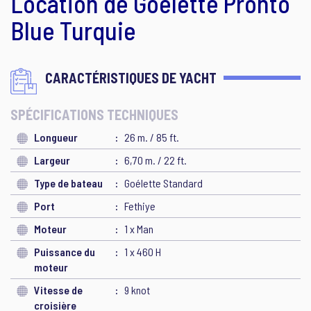
Location de Goélette Pronto
Blue Turquie
CARACTÉRISTIQUES DE YACHT
SPÉCIFICATIONS TECHNIQUES
Longueur
26 m. / 85 ft.
Largeur
6,70 m. / 22 ft.
Type de bateau
Goélette Standard
Port
Fethiye
Moteur
1 x Man
Puissance du
1 x 460 H
moteur
Vitesse de
9 knot
croisière