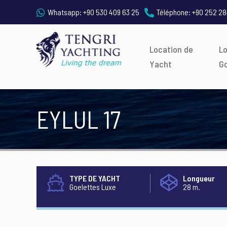
Whatsapp:
+90 530 409 63 25
Téléphone:
+90 252 28
Location de
L
Yacht
G
EYLUL 17
TYPE DE YACHT
Longueur
Goelettes Luxe
28 m.