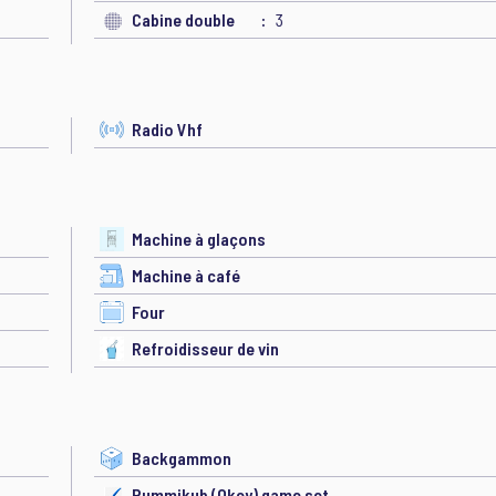
Cabine double
3
Radio Vhf
Machine à glaçons
Machine à café
Four
Refroidisseur de vin
Backgammon
Rummikub (Okey) game set