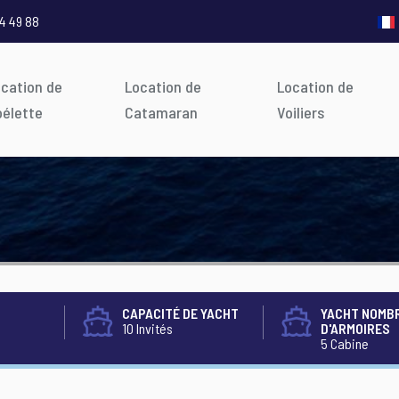
4 49 88
ocation de
Location de
Location de
oélette
Catamaran
Voiliers
CAPACITÉ DE YACHT
YACHT NOMB
10 Invités
D'ARMOIRES
5 Cabine