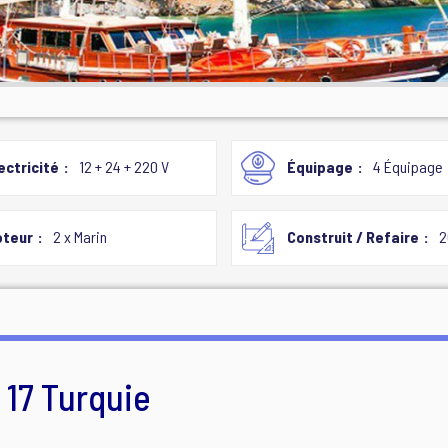
ectricité
12 + 24 + 220 V
Équipage
4 Équipage
teur
2 x Marin
Construit / Refaire
2
 17 Turquie