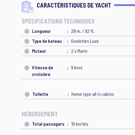
CARACTÉRISTIQUES DE YACHT
SPÉCIFICATIONS TECHNIQUES
Longueur
28 m. / 92 ft.
Type de bateau
Goelettes Luxe
Moteur
2 x Marin
Vitesse de
9 knot
croisière
Toilette
Home type all in cabins
HÉBERGEMENT
Total passagers
10 Invités