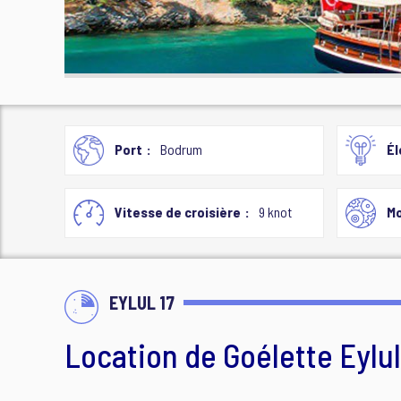
Port
Bodrum
Él
Vitesse de croisière
9 knot
Mo
EYLUL 17
Location de Goélette Eylul