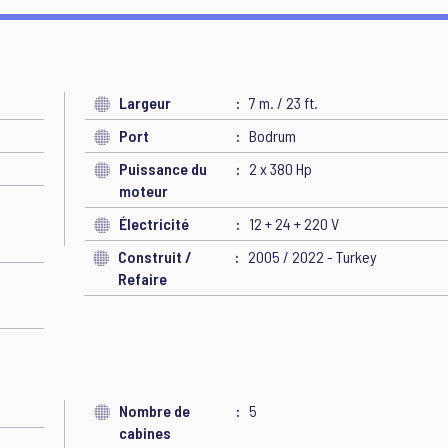
Largeur
7 m. / 23 ft.
Port
Bodrum
Puissance du
2 x 380 Hp
moteur
Électricité
12 + 24 + 220 V
Construit /
2005 / 2022 - Turkey
Refaire
Nombre de
5
cabines