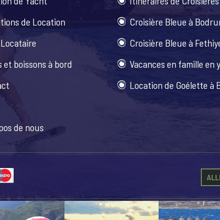
ion de Yacht
Itinéraires de Croisières
tions de Location
Croisière Bleue à Bodr
 Locataire
Croisière Bleue à Fethiy
 et boissons à bord
Vacances en famille en 
act
Location de Goélette à
pos de nous
ALL