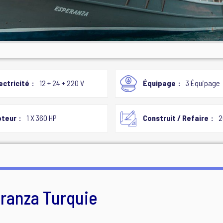
ectricité
12 + 24 + 220 V
Équipage
3 Équipage
teur
1 X 360 HP
Construit / Refaire
2
eranza Turquie