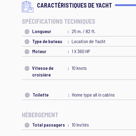
CARACTÉRISTIQUES DE YACHT
SPÉCIFICATIONS TECHNIQUES
Longueur
25 m. / 82 ft.
Type de bateau
Location de Yacht
Moteur
1 X 360 HP
Vitesse de
10 knots
croisière
Toilette
Home type all in cabins
HÉBERGEMENT
Total passagers
10 Invités