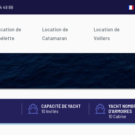
4 49 88
ocation de
Location de
Location de
oélette
Catamaran
Voiliers
CAPACITÉ DE YACHT
YACHT NOMB
10 Invités
D'ARMOIRES
10 Cabine