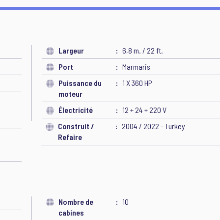
Largeur
6,8 m. / 22 ft.
Port
Marmaris
Puissance du
1 X 360 HP
moteur
Électricité
12 + 24 + 220 V
Construit /
2004 / 2022 - Turkey
Refaire
Nombre de
10
cabines