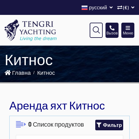
русский
(€)
Вызов
Меню
Китнос
Главна
Китнос
Аренда яхт Китнос
0
Список продуктов
Фильтр