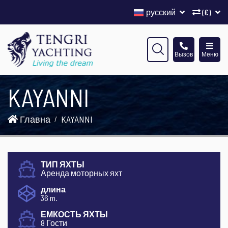
русский
(€)
Вызов
Меню
KAYANNI
Главна
KAYANNI
ТИП ЯХТЫ
Аренда моторных яхт
длина
36 m.
ЕМКОСТЬ ЯХТЫ
8 Гости