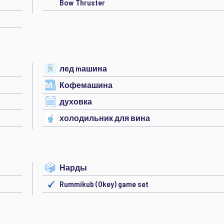
Bow Thruster
лед mашина
Кофемашина
духовка
холодильник для вина
Нарды
Rummikub (Okey) game set