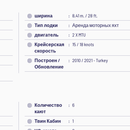
ширина
8,41 m. / 28 ft.
Тип лодки
Аренда моторных яхт
двигатель
2 X MTU
Крейсерская
15 / 18 knots
скорость
Построен /
2010 / 2021 - Turkey
Обновление
Количество
6
кают
Твин Кабин
1