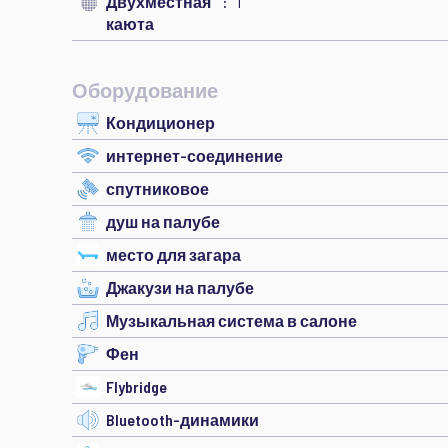
Двухместная
1
каюта
Оборудование
Кондиционер
интернет-соединение
спутниковое
душ на палубе
место для загара
Джакузи на палубе
Музыкальная система в салоне
Фен
Flybridge
Bluetooth-динамики