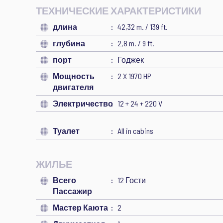
ТЕХНИЧЕСКИЕ ХАРАКТЕРИСТИКИ
длина
42,32 m. / 139 ft.
глубина
2,8 m. / 9 ft.
порт
Годжек
Мощность
2 X 1970 HP
двигателя
Электричество
12 + 24 + 220 V
Туалет
All in cabins
ЖИЛЬЕ
Всего
12 Гости
Пассажир
Мастер Каюта
2