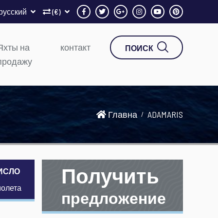
русский
(€)
Яхты на
контакт
ПОИСК
продажу
Главна
ADAMARIS
Получить
ИСЛО
молета
предложение