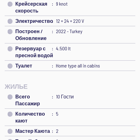
Крейсерская
9 knot
скорость
Электричество
12 + 24 + 220 V
Построен /
2022 - Turkey
Обновление
Резервуар с
4.500 lt
пресной водой
Туалет
Home type all in cabins
ЖИЛЬЕ
Всего
10 Гости
Пассажир
Количество
5
кают
Мастер Каюта
2