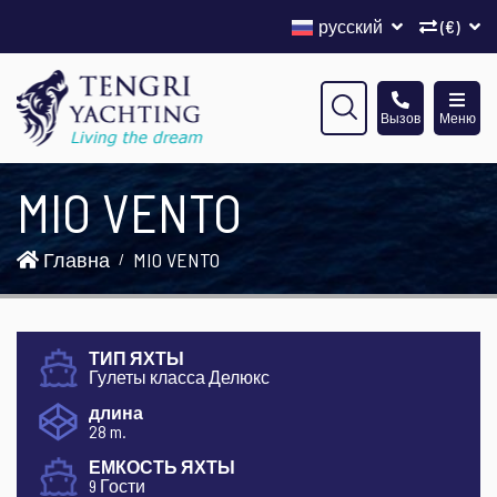
русский
(€)
Вызов
Меню
MIO VENTO
Главна
MIO VENTO
ТИП ЯХТЫ
Гулеты класса Делюкс
длина
28 m.
ЕМКОСТЬ ЯХТЫ
9 Гости