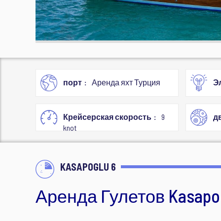
порт
Аренда яхт Турция
Э
Крейсерская скорость
9
д
knot
KASAPOGLU 6
Аренда Гулетов Kasapo