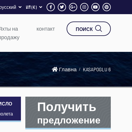
русский
(€)
Яхты на
контакт
ПОИСК
продажу
Главна
KASAPOGLU 6
Получить
ИСЛО
молета
предложение