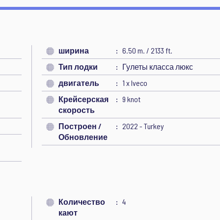
ширина
6.50 m. / 2133 ft.
Тип лодки
Гулеты класса люкс
двигатель
1 x Iveco
Крейсерская
9 knot
скорость
Построен /
2022 - Turkey
Обновление
Количество
4
кают