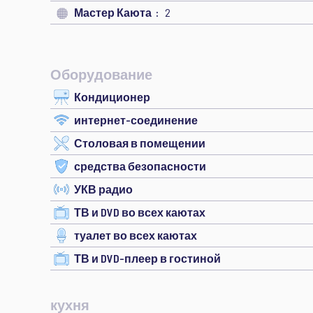
Мастер Каюта
2
Оборудование
Кондиционер
интернет-соединение
Столовая в помещении
средства безопасности
УКВ радио
ТВ и DVD во всех каютах
туалет во всех каютах
ТВ и DVD-плеер в гостиной
кухня