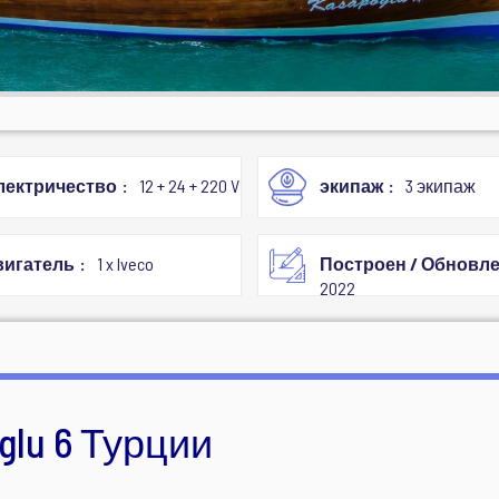
лектричество
12 + 24 + 220 V
экипаж
3 экипаж
вигатель
1 x Iveco
Построен / Обновл
2022
glu 6 Турции