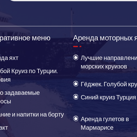
ративное меню
Аренда моторных 
да яхт
Лучшие направлени
морских круизов
бой Круиз по Турции.
овия
Гёджек. Голубой кр
о задаваемые
Синий круиз Турция
росы
ние и напитки на борту
Аренда гулетов в
акт
Мармарисе