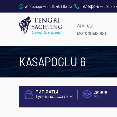
Whatsapp:
+90 530 409 63 25
Телефон:
+90 252 2
Аренда
моторных яхт
KASAPOGLU 6
ТИП ЯХТЫ
длина
Гулеты класса люкс
21 m.