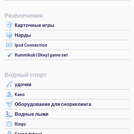
Развлечения
Карточные игры
Нарды
Ipod Connection
Rummikub (Okey) game set
Водный спорт
удочки
Kano
Оборудование для сноркелинга
Водные лыжи
Ringo
Canoé debout