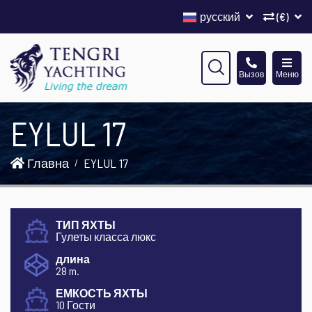
русский
(€)
Вызов
Меню
EYLUL 17
Главна
EYLUL 17
ТИП ЯХТЫ
Гулеты класса люкс
длина
28 m.
ЕМКОСТЬ ЯХТЫ
10 Гости